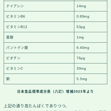
ナイアシン
14mg
ビタミンB6
0.89mg
ビタミンB12
53μg
葉酸
1mg
パントテン酸
6.40mg
ビオチン
76μg
ビタミンC
30mg
銅
5.3mg
日本食品標準成分表（八訂）増補2023年より
上記の通り高たんぱくでありつつ、