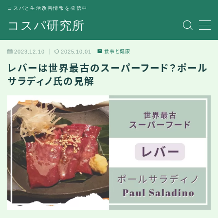
コスパと生活改善情報を発信中
コスパ研究所
MENU
2023.12.10
2025.10.01
食事と健康
コスパ改善
レバーは世界最古のスーパーフード？ポール
サラディノ氏の見解
食事と健康
体験談とか