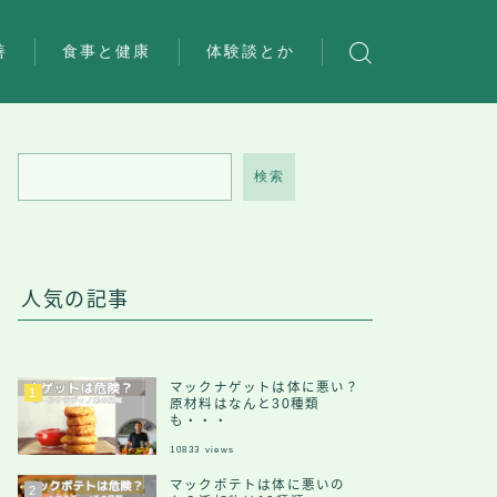
善
食事と健康
体験談とか
検索
人気の記事
マックナゲットは体に悪い？
原材料はなんと30種類
も・・・
10833
views
マックポテトは体に悪いの