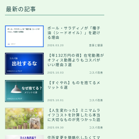
最新の記事
ポール・サラディノが「種子
油（シードオイル）」を避け
る理由
2026.03.20
食事と健康
【年132万円の得】在宅勤務が
オフィス勤務よりもコスパが
いい理由３選
2025.10.03
コスパ改善
【すぐやれ】ものを捨てるメ
リット６選
2025.10.01
コスパ改善
【人生変わった】ミニマムラ
イフコストを計算したら本当
に大切なものが見つかった話
2025.09.30
コスパ改善
住所変更を簡略化したくてマ