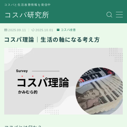
コスパと生活改善情報を発信中
コスパ研究所
MENU
2025.09.11
2025.10.01
コスパ改善
コスパ改善
コスパ理論｜生活の軸になる考え方
食事と健康
体験談とか