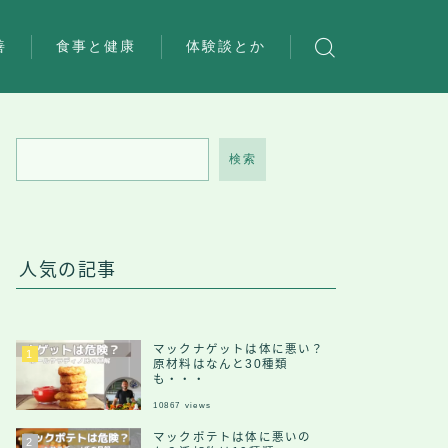
善
食事と健康
体験談とか
検索
人気の記事
マックナゲットは体に悪い？
原材料はなんと30種類
も・・・
10867
views
マックポテトは体に悪いの