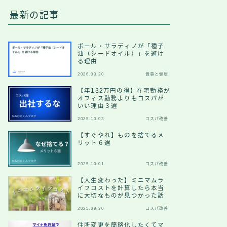
最新の記事
ポール・サラディノが「種子
油（シードオイル）」を避け
る理由
2026.03.20
食事と健康
【年132万円の得】在宅勤務が
オフィス勤務よりもコスパが
いい理由３選
2025.10.03
コスパ改善
【すぐやれ】ものを捨てるメ
リット６選
2025.10.01
コスパ改善
【人生変わった】ミニマムラ
イフコストを計算したら本当
に大切なものが見つかった話
2025.09.30
コスパ改善
住所変更を簡略化したくてマ