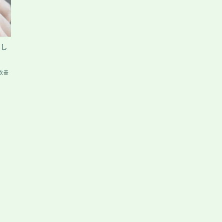
放し
改善